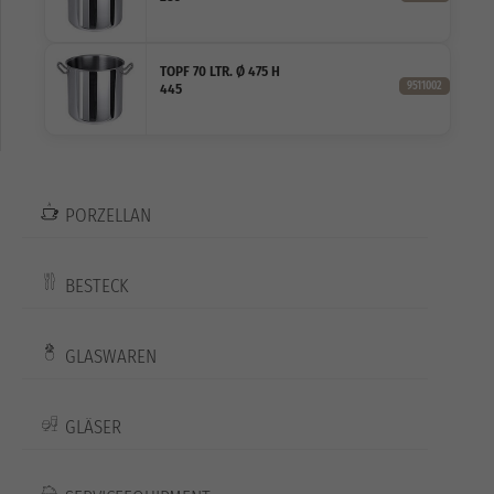
TOPF 70 LTR. Ø 475 H
9511002
445
PORZELLAN
BESTECK
GLASWAREN
GLÄSER