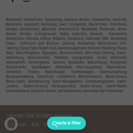
Warendorf, Freckenhorst, Sassenberg, Hoetmar, Beelen, Harsewinkel, Versmold,
Wadersloh, Lippstadt, Ascheberg, Soest, Ennigerloh, Westkirchen, Ostenfelde,
Enniger, Sendenhorst, Albersloh, Drensteinfurt, Walstedde, Rinkerode, Ahlen,
Hamm, Senden, Lüdinghausen, Oelde, Gütersloh, Beckum, Everswinkel,
Alversirchen, Münster, Hiltrup, Wolbeck, Osnabrück, Gütersloh, Köln, Düsseldorf,
Essen, Dortmund und Bochum. Catering, Partyservice, Party-Service, Grill-
Catering, Flying-Food, Finger-Food, Eventmanagement, Hochzeit, Wedding-Planer,
Party, Geburtstagfeier, Tagungen, Business-Event, Non-Food-Catering, Event-
Vermietung, Geschirrverleih, Porzellan, Loungemöbel, Tische, Stehtische,
Gläserverleih, Küchengeräte, Geschirr, Spülküche, Beleuchtung, Kühlgeräte,
Kühlschränke, Spühlwagen, Mietmöbel, Miet-Equipment, Mietmobiliar,
Zeltverleih, Theken, Bodenbeläge, Toilettenwagen, Eventausstattung‎,
Messeausstattung, Tontechnik, Lichttechnik, Bühnentechnik, Messe-Service,
Messe-Event, Eventplanung, Event-Management, Eventmanagement, Event-
Location, Gastro-Personal, Servicepersonal, Gastro-Service, Gastro-Möbel,
Servicepersonal, Getränke-Service, Getränkeservice, Sommelier, Bier-Sommelier
Copyright 2026. All Rights Reserved.
Suche & Filter
Impressum
AGB
Kontakt
Datenschutz