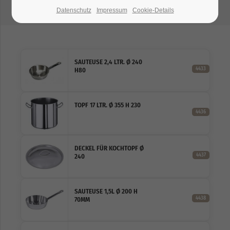
Datenschutz
Impressum
Cookie-Details
SAUTEUSE 2,4 LTR. Ø 240
4433
H80
TOPF 17 LTR. Ø 355 H 230
4436
DECKEL FÜR KOCHTOPF Ø
4437
240
SAUTEUSE 1,5L Ø 200 H
4438
70MM