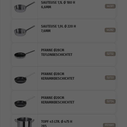
SAUTEUSE 1,1L Ø 180 H
44381
6,6MM
SAUTEUSE 1,9L Ø 220 H
44382
7,6MM
PFANNE Ø28CM
52732
TEFLONBESCHICHTET
PFANNE Ø28CM
52733
KERAMIKBESCHICHTET
PFANNE Ø20CM
52734
KERAMIKBESCHICHTET
TOPF 45 LTR. Ø 475 H
9511001
285