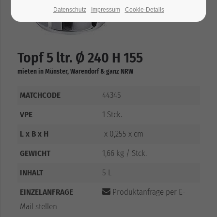
Datenschutz
Impressum
Cookie-Details
Topf 5 ltr. Ø 240 H 155
mieten in Münster, Warendorf & ganz NRW
MATCHCODE
44345
VPE
1 Stck.
L x B x H
x 0,255 x cm
GEWICHT
1,66 kg / Stck.
INHALT
5 L
EINZELANFRAGE
Produktanfrage per E-
Mail stellen