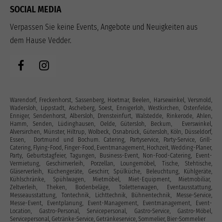
SOCIAL MEDIA
Verpassen Sie keine Events, Angebote und Neuigkeiten aus
dem Hause Vedder.
Warendorf, Freckenhorst, Sassenberg, Hoetmar, Beelen, Harsewinkel, Versmold,
Wadersloh, Lippstadt, Ascheberg, Soest, Ennigerloh, Westkirchen, Ostenfelde,
Enniger, Sendenhorst, Albersloh, Drensteinfurt, Walstedde, Rinkerode, Ahlen,
Hamm, Senden, Lüdinghausen, Oelde, Gütersloh, Beckum, Everswinkel,
Alversirchen, Münster, Hiltrup, Wolbeck, Osnabrück, Gütersloh, Köln, Düsseldorf,
Essen, Dortmund und Bochum. Catering, Partyservice, Party-Service, Grill-
Catering, Flying-Food, Finger-Food, Eventmanagement, Hochzeit, Wedding-Planer,
Party, Geburtstagfeier, Tagungen, Business-Event, Non-Food-Catering, Event-
Vermietung, Geschirrverleih, Porzellan, Loungemöbel, Tische, Stehtische,
Gläserverleih, Küchengeräte, Geschirr, Spülküche, Beleuchtung, Kühlgeräte,
Kühlschränke, Spühlwagen, Mietmöbel, Miet-Equipment, Mietmobiliar,
Zeltverleih, Theken, Bodenbeläge, Toilettenwagen, Eventausstattung‎,
Messeausstattung, Tontechnik, Lichttechnik, Bühnentechnik, Messe-Service,
Messe-Event, Eventplanung, Event-Management, Eventmanagement, Event-
Location, Gastro-Personal, Servicepersonal, Gastro-Service, Gastro-Möbel,
Servicepersonal, Getränke-Service, Getränkeservice, Sommelier, Bier-Sommelier