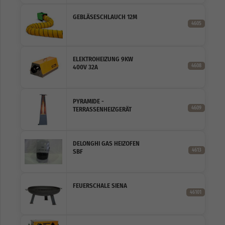
GEBLÄSESCHLAUCH 12M
4605
ELEKTROHEIZUNG 9KW
4608
400V 32A
PYRAMIDE -
4609
TERRASSENHEIZGERÄT
DELONGHI GAS HEIZOFEN
4613
SBF
FEUERSCHALE SIENA
46101