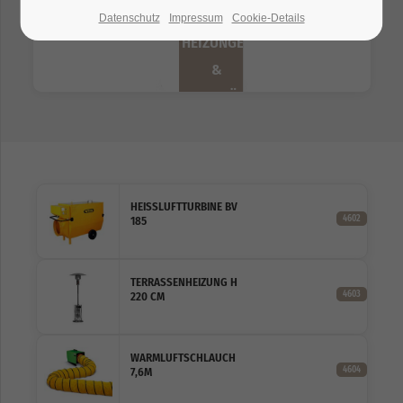
Datenschutz
Impressum
Cookie-Details
HEIZUNGEN
&
ZUBEHÖR
HEISSLUFTTURBINE BV 1
4602
85
TERRASSENHEIZUNG H
4603
220 CM
WARMLUFTSCHLAUCH
4604
7,6M