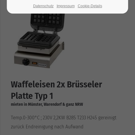
Datenschutz
Impressum
Cookie-Details
Waffeleisen 2x Brüsseler
Platte Typ 1
mieten in Münster, Warendorf & ganz NRW
Temp.0-300°C ; 230V 2,2KW B285 T233 H245 gereinigt
zurück Endreinigung nach Aufwand