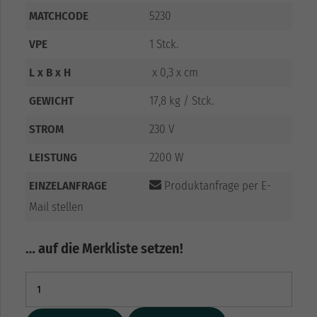
MATCHCODE
5230
VPE
1 Stck.
L x B x H
x 0,3 x cm
GEWICHT
17,8 kg / Stck.
STROM
230 V
LEISTUNG
2200 W
EINZELANFRAGE
Produktanfrage per E-
Mail stellen
… auf die Merkliste setzen!