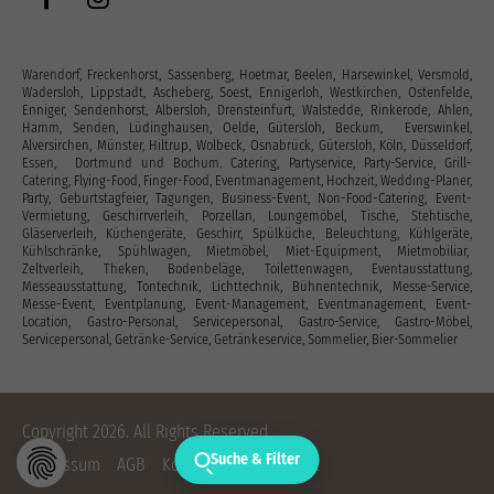
Warendorf, Freckenhorst, Sassenberg, Hoetmar, Beelen, Harsewinkel, Versmold,
Wadersloh, Lippstadt, Ascheberg, Soest, Ennigerloh, Westkirchen, Ostenfelde,
Enniger, Sendenhorst, Albersloh, Drensteinfurt, Walstedde, Rinkerode, Ahlen,
Hamm, Senden, Lüdinghausen, Oelde, Gütersloh, Beckum, Everswinkel,
Alversirchen, Münster, Hiltrup, Wolbeck, Osnabrück, Gütersloh, Köln, Düsseldorf,
Essen, Dortmund und Bochum. Catering, Partyservice, Party-Service, Grill-
Catering, Flying-Food, Finger-Food, Eventmanagement, Hochzeit, Wedding-Planer,
Party, Geburtstagfeier, Tagungen, Business-Event, Non-Food-Catering, Event-
Vermietung, Geschirrverleih, Porzellan, Loungemöbel, Tische, Stehtische,
Gläserverleih, Küchengeräte, Geschirr, Spülküche, Beleuchtung, Kühlgeräte,
Kühlschränke, Spühlwagen, Mietmöbel, Miet-Equipment, Mietmobiliar,
Zeltverleih, Theken, Bodenbeläge, Toilettenwagen, Eventausstattung‎,
Messeausstattung, Tontechnik, Lichttechnik, Bühnentechnik, Messe-Service,
Messe-Event, Eventplanung, Event-Management, Eventmanagement, Event-
Location, Gastro-Personal, Servicepersonal, Gastro-Service, Gastro-Möbel,
Servicepersonal, Getränke-Service, Getränkeservice, Sommelier, Bier-Sommelier
Copyright 2026. All Rights Reserved.
Suche & Filter
Impressum
AGB
Kontakt
Datenschutz