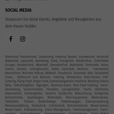
SOCIAL MEDIA
Verpassen Sie keine Events, Angebote und Neuigkeiten aus
dem Hause Vedder.
Warendorf, Freckenhorst, Sassenberg, Hoetmar, Beelen, Harsewinkel, Versmold,
Wadersloh, Lippstadt, Ascheberg, Soest, Ennigerloh, Westkirchen, Ostenfelde,
Enniger, Sendenhorst, Albersloh, Drensteinfurt, Walstedde, Rinkerode, Ahlen,
Hamm, Senden, Lüdinghausen, Oelde, Gütersloh, Beckum, Everswinkel,
Alversirchen, Münster, Hiltrup, Wolbeck, Osnabrück, Gütersloh, Köln, Düsseldorf,
Essen, Dortmund und Bochum. Catering, Partyservice, Party-Service, Grill-
Catering, Flying-Food, Finger-Food, Eventmanagement, Hochzeit, Wedding-Planer,
Party, Geburtstagfeier, Tagungen, Business-Event, Non-Food-Catering, Event-
Vermietung, Geschirrverleih, Porzellan, Loungemöbel, Tische, Stehtische,
Gläserverleih, Küchengeräte, Geschirr, Spülküche, Beleuchtung, Kühlgeräte,
Kühlschränke, Spühlwagen, Mietmöbel, Miet-Equipment, Mietmobiliar,
Zeltverleih, Theken, Bodenbeläge, Toilettenwagen, Eventausstattung‎,
Messeausstattung, Tontechnik, Lichttechnik, Bühnentechnik, Messe-Service,
Messe-Event, Eventplanung, Event-Management, Eventmanagement, Event-
Location, Gastro-Personal, Servicepersonal, Gastro-Service, Gastro-Möbel,