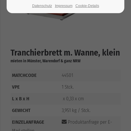
Datenschutz
Impressum
Cookie-Details
Tranchierbrett m. Wanne, klein
mieten in Münster, Warendorf & ganz NRW
MATCHCODE
44501
VPE
1 Stck.
L x B x H
x 0,33 x cm
GEWICHT
3,951 kg / Stck.
EINZELANFRAGE
Produktanfrage per E-
Mail stellen