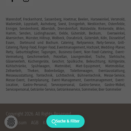
Warendorf, Freckenhorst, Sassenberg, Hoetmar, Beelen, Harsewinkel, Versmold,
Wadersloh, Lippstadt, Ascheberg, Soest, Ennigerloh, Westkirchen, Ostenfelde,
Enniger, Sendenhorst, Albersloh, Drensteinfurt, Walstedde, Rinkerode, Ahlen,
Hamm, Senden, Lüdinghausen, Oelde, Gütersloh, Beckum, Everswinkel,
Alversirchen, Münster, Hiltrup, Wolbeck, Osnabrück, Gütersloh, Köln, Düsseldorf,
Essen, Dortmund und Bochum. Catering, Partyservice, Party-Service, Grill-
Catering, Flying-Food, Finger-Food, Eventmanagement, Hochzeit, Wedding-Planer,
Party, Geburtstagfeier, Tagungen, Business-Event, Non-Food-Catering, Event-
Vermietung, Geschirrverleih, Porzellan, Loungemöbel, Tische, Stehtische,
Gläserverleih, Küchengeräte, Geschirr, Spülküche, Beleuchtung, Kühlgeräte,
Kühlschränke, Spühlwagen, Mietmöbel, Miet-Equipment, Mietmobiliar,
Zeltverleih, Theken, Bodenbeläge, Toilettenwagen, Eventausstattung‎,
Messeausstattung, Tontechnik, Lichttechnik, Bühnentechnik, Messe-Service,
Messe-Event, Eventplanung, Event-Management, Eventmanagement, Event-
Location, Gastro-Personal, Servicepersonal, Gastro-Service, Gastro-Möbel,
Servicepersonal, Getränke-Service, Getränkeservice, Sommelier, Bier-Sommelier
Copyright 2026. All Rights Reserved.
Suche & Filter
Impressum
AGB
Kontakt
Datenschutz