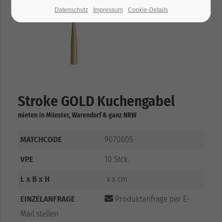
Datenschutz
Impressum
Cookie-Details
Stroke GOLD Kuchengabel
mieten in Münster, Warendorf & ganz NRW
MATCHCODE
9070605
VPE
10 Stck.
L x B x H
x x cm
EINZELANFRAGE
Produktanfrage per E-
Mail stellen