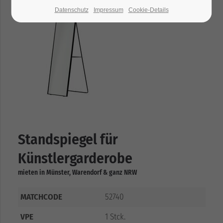
Datenschutz
Impressum
Cookie-Details
Standspiegel für
Künstlergarderobe
mieten in Münster, Warendorf & ganz NRW
MATCHCODE
52740
VPE
1 Stck.