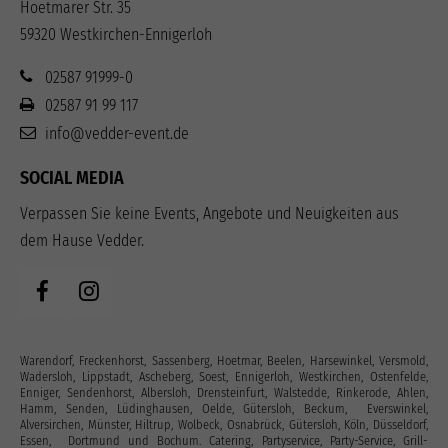
Hoetmarer Str. 35
59320 Westkirchen-Ennigerloh
02587 91999-0
02587 91 99 117
info@vedder-event.de
SOCIAL MEDIA
Verpassen Sie keine Events, Angebote und Neuigkeiten aus
dem Hause Vedder.
Warendorf, Freckenhorst, Sassenberg, Hoetmar, Beelen, Harsewinkel, Versmold,
Wadersloh, Lippstadt, Ascheberg, Soest, Ennigerloh, Westkirchen, Ostenfelde,
Enniger, Sendenhorst, Albersloh, Drensteinfurt, Walstedde, Rinkerode, Ahlen,
Hamm, Senden, Lüdinghausen, Oelde, Gütersloh, Beckum, Everswinkel,
Alversirchen, Münster, Hiltrup, Wolbeck, Osnabrück, Gütersloh, Köln, Düsseldorf,
Essen, Dortmund und Bochum. Catering, Partyservice, Party-Service, Grill-