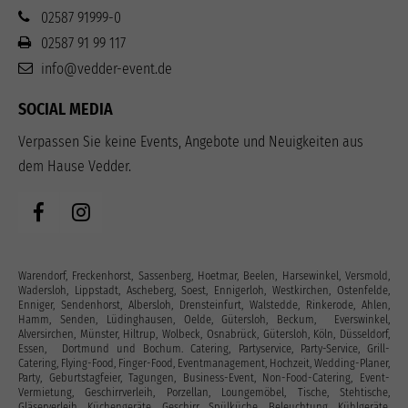
02587 91999-0
02587 91 99 117
info@vedder-event.de
SOCIAL MEDIA
Verpassen Sie keine Events, Angebote und Neuigkeiten aus
dem Hause Vedder.
Warendorf, Freckenhorst, Sassenberg, Hoetmar, Beelen, Harsewinkel, Versmold,
Wadersloh, Lippstadt, Ascheberg, Soest, Ennigerloh, Westkirchen, Ostenfelde,
Enniger, Sendenhorst, Albersloh, Drensteinfurt, Walstedde, Rinkerode, Ahlen,
Hamm, Senden, Lüdinghausen, Oelde, Gütersloh, Beckum, Everswinkel,
Alversirchen, Münster, Hiltrup, Wolbeck, Osnabrück, Gütersloh, Köln, Düsseldorf,
Essen, Dortmund und Bochum. Catering, Partyservice, Party-Service, Grill-
Catering, Flying-Food, Finger-Food, Eventmanagement, Hochzeit, Wedding-Planer,
Party, Geburtstagfeier, Tagungen, Business-Event, Non-Food-Catering, Event-
Vermietung, Geschirrverleih, Porzellan, Loungemöbel, Tische, Stehtische,
Gläserverleih, Küchengeräte, Geschirr, Spülküche, Beleuchtung, Kühlgeräte,