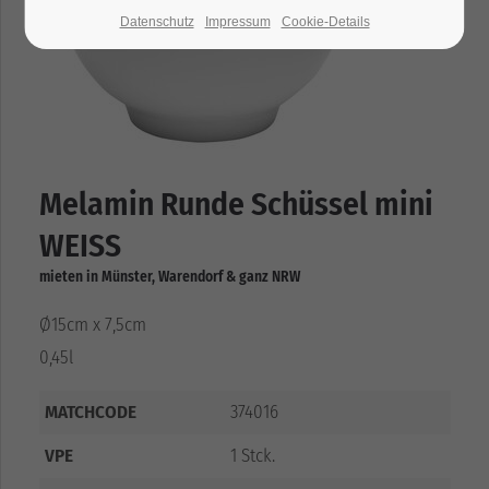
Datenschutz
Impressum
Cookie-Details
Melamin Runde Schüssel mini
WEISS
mieten in Münster, Warendorf & ganz NRW
Ø15cm x 7,5cm
0,45l
MATCHCODE
374016
VPE
1 Stck.