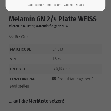
Datenschutz
Impressum
Cookie-Details
Melamin GN 2/4 Platte WEISS
mieten in Münster, Warendorf & ganz NRW
53x16,3x3cm
MATCHCODE
374013
VPE
1 Stck.
L x B x H
x 0,16 x cm
EINZELANFRAGE
Produktanfrage per E-
Mail stellen
… auf die Merkliste setzen!