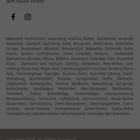
dem Hause Vedder.
Warendorf, Freckenhorst, Sassenberg, Hoetmar, Beelen, Harsewinkel, Versmold,
Wadersloh, Lippstadt, Ascheberg, Soest, Ennigerloh, Westkirchen, Ostenfelde,
Enniger, Sendenhorst, Albersloh, Drensteinfurt, Walstedde, Rinkerode, Ahlen,
Hamm, Senden, Lüdinghausen, Oelde, Gütersloh, Beckum, Everswinkel,
Alversirchen, Münster, Hiltrup, Wolbeck, Osnabrück, Gütersloh, Köln, Düsseldorf,
Essen, Dortmund und Bochum. Catering, Partyservice, Party-Service, Grill-
Catering, Flying-Food, Finger-Food, Eventmanagement, Hochzeit, Wedding-Planer,
Party, Geburtstagfeier, Tagungen, Business-Event, Non-Food-Catering, Event-
Vermietung, Geschirrverleih, Porzellan, Loungemöbel, Tische, Stehtische,
Gläserverleih, Küchengeräte, Geschirr, Spülküche, Beleuchtung, Kühlgeräte,
Kühlschränke, Spühlwagen, Mietmöbel, Miet-Equipment, Mietmobiliar,
Zeltverleih, Theken, Bodenbeläge, Toilettenwagen, Eventausstattung‎,
Messeausstattung, Tontechnik, Lichttechnik, Bühnentechnik, Messe-Service,
Messe-Event, Eventplanung, Event-Management, Eventmanagement, Event-
Location, Gastro-Personal, Servicepersonal, Gastro-Service, Gastro-Möbel,
Servicepersonal, Getränke-Service, Getränkeservice, Sommelier, Bier-Sommelier
Copyright 2026. All Rights Reserved.