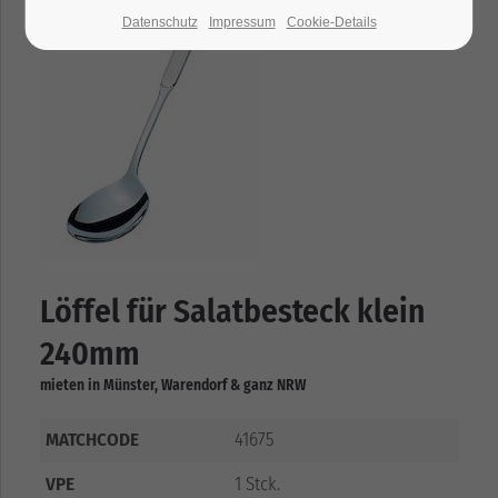
Datenschutz
Impressum
Cookie-Details
Löffel für Salatbesteck klein
240mm
mieten in Münster, Warendorf & ganz NRW
MATCHCODE
41675
VPE
1 Stck.