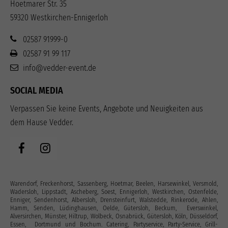
Hoetmarer Str. 35
59320 Westkirchen-Ennigerloh
02587 91999-0
02587 91 99 117
info@vedder-event.de
SOCIAL MEDIA
Verpassen Sie keine Events, Angebote und Neuigkeiten aus
dem Hause Vedder.
Warendorf, Freckenhorst, Sassenberg, Hoetmar, Beelen, Harsewinkel, Versmold,
Wadersloh, Lippstadt, Ascheberg, Soest, Ennigerloh, Westkirchen, Ostenfelde,
Enniger, Sendenhorst, Albersloh, Drensteinfurt, Walstedde, Rinkerode, Ahlen,
Hamm, Senden, Lüdinghausen, Oelde, Gütersloh, Beckum, Everswinkel,
Alversirchen, Münster, Hiltrup, Wolbeck, Osnabrück, Gütersloh, Köln, Düsseldorf,
Essen, Dortmund und Bochum. Catering, Partyservice, Party-Service, Grill-