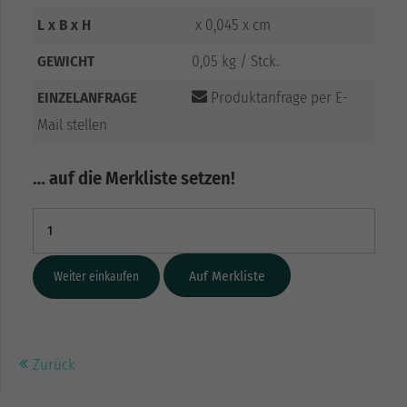
L x B x H
x 0,045 x cm
GEWICHT
0,05 kg / Stck.
EINZELANFRAGE
Produktanfrage per E-
Mail stellen
… auf die Merkliste setzen!
Weiter einkaufen
Zurück