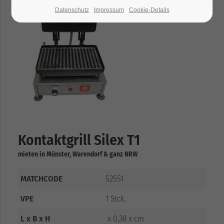
Datenschutz
Impressum
Cookie-Details
Kontaktgrill Silex T1
mieten in Münster, Warendorf & ganz NRW
MATCHCODE
52551
VPE
1 Stck.
L x B x H
x 0,38 x cm