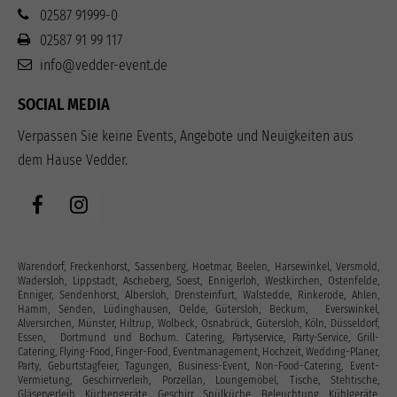
02587 91999-0
02587 91 99 117
info@vedder-event.de
SOCIAL MEDIA
Verpassen Sie keine Events, Angebote und Neuigkeiten aus
dem Hause Vedder.
Warendorf, Freckenhorst, Sassenberg, Hoetmar, Beelen, Harsewinkel, Versmold,
Wadersloh, Lippstadt, Ascheberg, Soest, Ennigerloh, Westkirchen, Ostenfelde,
Enniger, Sendenhorst, Albersloh, Drensteinfurt, Walstedde, Rinkerode, Ahlen,
Hamm, Senden, Lüdinghausen, Oelde, Gütersloh, Beckum, Everswinkel,
Alversirchen, Münster, Hiltrup, Wolbeck, Osnabrück, Gütersloh, Köln, Düsseldorf,
Essen, Dortmund und Bochum. Catering, Partyservice, Party-Service, Grill-
Catering, Flying-Food, Finger-Food, Eventmanagement, Hochzeit, Wedding-Planer,
Party, Geburtstagfeier, Tagungen, Business-Event, Non-Food-Catering, Event-
Vermietung, Geschirrverleih, Porzellan, Loungemöbel, Tische, Stehtische,
Gläserverleih, Küchengeräte, Geschirr, Spülküche, Beleuchtung, Kühlgeräte,