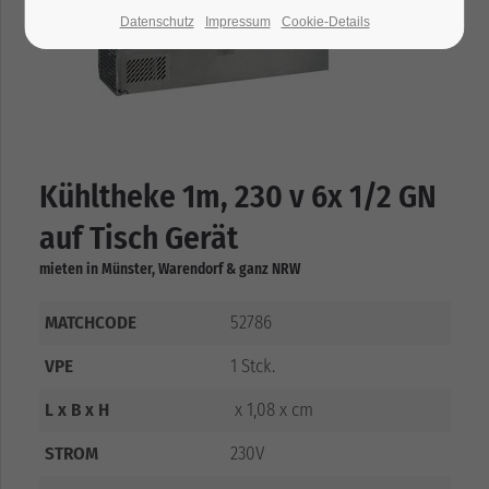
Datenschutz
Impressum
Cookie-Details
Kühltheke 1m, 230 v 6x 1/2 GN
auf Tisch Gerät
mieten in Münster, Warendorf & ganz NRW
MATCHCODE
52786
VPE
1 Stck.
L x B x H
x 1,08 x cm
STROM
230V