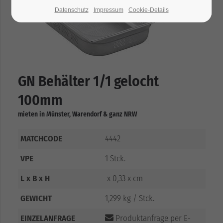
Datenschutz
Impressum
Cookie-Details
GN Behälter 1/1 gelocht
100mm
mieten in Münster, Warendorf & ganz NRW
MATCHCODE
4442
VPE
1 Stck.
L x B x H
x 0,33 x cm
GEWICHT
1,299 kg / Stck.
EINZELANFRAGE
Produktanfrage per E-