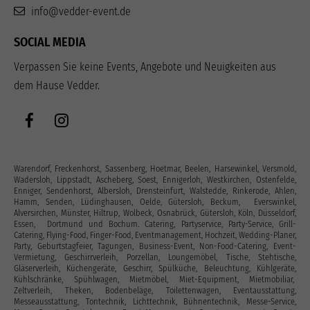
info@vedder-event.de
SOCIAL MEDIA
Verpassen Sie keine Events, Angebote und Neuigkeiten aus
dem Hause Vedder.
Warendorf, Freckenhorst, Sassenberg, Hoetmar, Beelen, Harsewinkel, Versmold,
Wadersloh, Lippstadt, Ascheberg, Soest, Ennigerloh, Westkirchen, Ostenfelde,
Enniger, Sendenhorst, Albersloh, Drensteinfurt, Walstedde, Rinkerode, Ahlen,
Hamm, Senden, Lüdinghausen, Oelde, Gütersloh, Beckum, Everswinkel,
Alversirchen, Münster, Hiltrup, Wolbeck, Osnabrück, Gütersloh, Köln, Düsseldorf,
Essen, Dortmund und Bochum. Catering, Partyservice, Party-Service, Grill-
Catering, Flying-Food, Finger-Food, Eventmanagement, Hochzeit, Wedding-Planer,
Party, Geburtstagfeier, Tagungen, Business-Event, Non-Food-Catering, Event-
Vermietung, Geschirrverleih, Porzellan, Loungemöbel, Tische, Stehtische,
Gläserverleih, Küchengeräte, Geschirr, Spülküche, Beleuchtung, Kühlgeräte,
Kühlschränke, Spühlwagen, Mietmöbel, Miet-Equipment, Mietmobiliar,
Zeltverleih, Theken, Bodenbeläge, Toilettenwagen, Eventausstattung‎,
Messeausstattung, Tontechnik, Lichttechnik, Bühnentechnik, Messe-Service,