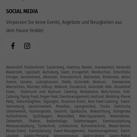
SOCIAL MEDIA
Verpassen Sie keine Events, Angebote und Neuigkeiten aus
dem Hause Vedder.
Warendorf, Freckenhorst, Sassenberg, Hoetmar, Beelen, Harsewinkel, Versmold,
Wadersloh, Lippstadt, Ascheberg, Soest, Ennigerloh, Westkirchen, Ostenfelde,
Enniger, Sendenhorst, Albersloh, Drensteinfurt, Walstedde, Rinkerode, Ahlen,
Hamm, Senden, Lüdinghausen, Oelde, Gütersloh, Beckum, Everswinkel,
Alversirchen, Münster, Hiltrup, Wolbeck, Osnabrück, Gütersloh, Köln, Düsseldorf,
Essen, Dortmund und Bochum. Catering, Partyservice, Party-Service, Grill-
Catering, Flying-Food, Finger-Food, Eventmanagement, Hochzeit, Wedding-Planer,
Party, Geburtstagfeier, Tagungen, Business-Event, Non-Food-Catering, Event-
Vermietung, Geschirrverleih, Porzellan, Loungemöbel, Tische, Stehtische,
Gläserverleih, Küchengeräte, Geschirr, Spülküche, Beleuchtung, Kühlgeräte,
Kühlschränke, Spühlwagen, Mietmöbel, Miet-Equipment, Mietmobiliar,
Zeltverleih, Theken, Bodenbeläge, Toilettenwagen, Eventausstattung‎,
Messeausstattung, Tontechnik, Lichttechnik, Bühnentechnik, Messe-Service,
Messe-Event, Eventplanung, Event-Management, Eventmanagement, Event-
Location, Gastro-Personal, Servicepersonal, Gastro-Service, Gastro-Möbel,