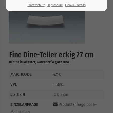
Datenschutz
Impressum
Cookie-Details
Fine Dine-Teller eckig 27 cm
mieten in Münster, Warendorf & ganz NRW
MATCHCODE
4290
VPE
1 Stck.
L x B x H
x 0 x cm
EINZELANFRAGE
Produktanfrage per E-
Mail stellen