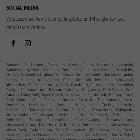
SOCIAL MEDIA
Verpassen Sie keine Events, Angebote und Neuigkeiten aus
dem Hause Vedder.
Warendorf, Freckenhorst, Sassenberg, Hoetmar, Beelen, Harsewinkel, Versmold,
Wadersloh, Lippstadt, Ascheberg, Soest, Ennigerloh, Westkirchen, Ostenfelde,
Enniger, Sendenhorst, Albersloh, Drensteinfurt, Walstedde, Rinkerode, Ahlen,
Hamm, Senden, Lüdinghausen, Oelde, Gütersloh, Beckum, Everswinkel,
Alversirchen, Münster, Hiltrup, Wolbeck, Osnabrück, Gütersloh, Köln, Düsseldorf,
Essen, Dortmund und Bochum. Catering, Partyservice, Party-Service, Grill-
Catering, Flying-Food, Finger-Food, Eventmanagement, Hochzeit, Wedding-Planer,
Party, Geburtstagfeier, Tagungen, Business-Event, Non-Food-Catering, Event-
Vermietung, Geschirrverleih, Porzellan, Loungemöbel, Tische, Stehtische,
Gläserverleih, Küchengeräte, Geschirr, Spülküche, Beleuchtung, Kühlgeräte,
Kühlschränke, Spühlwagen, Mietmöbel, Miet-Equipment, Mietmobiliar,
Zeltverleih, Theken, Bodenbeläge, Toilettenwagen, Eventausstattung‎,
Messeausstattung, Tontechnik, Lichttechnik, Bühnentechnik, Messe-Service,
Messe-Event, Eventplanung, Event-Management, Eventmanagement, Event-
Location, Gastro-Personal, Servicepersonal, Gastro-Service, Gastro-Möbel,
Servicepersonal, Getränke-Service, Getränkeservice, Sommelier, Bier-Sommelier