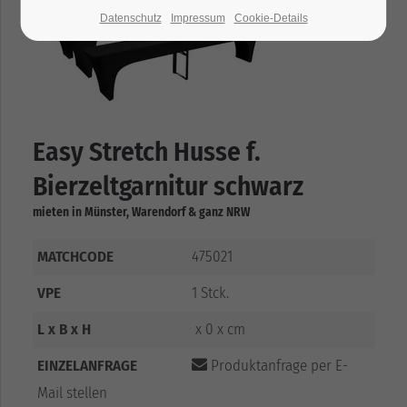
Datenschutz
Impressum
Cookie-Details
Easy Stretch Husse f.
Bierzeltgarnitur schwarz
mieten in Münster, Warendorf & ganz NRW
MATCHCODE
475021
VPE
1 Stck.
L x B x H
x 0 x cm
EINZELANFRAGE
Produktanfrage per E-
Mail stellen