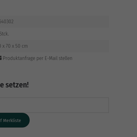
640302
 Stck.
0 x 70 x 50 cm
Produktanfrage per E-Mail stellen
te setzen!