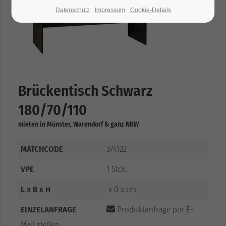
Datenschutz
Impressum
Cookie-Details
Brückentisch Schwarz
180/70/110
mieten in Münster, Warendorf & ganz NRW
MATCHCODE
374122
VPE
1 Stck.
L x B x H
x 0 x cm
EINZELANFRAGE
Produktanfrage per E-
Mail stellen