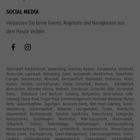
SOCIAL MEDIA
Verpassen Sie keine Events, Angebote und Neuigkeiten aus
dem Hause Vedder.
Warendorf, Freckenhorst, Sassenberg, Hoetmar, Beelen, Harsewinkel, Versmold,
Wadersloh, Lippstadt, Ascheberg, Soest, Ennigerloh, Westkirchen, Ostenfelde,
Enniger, Sendenhorst, Albersloh, Drensteinfurt, Walstedde, Rinkerode, Ahlen,
Hamm, Senden, Lüdinghausen, Oelde, Gütersloh, Beckum, Everswinkel,
Alversirchen, Münster, Hiltrup, Wolbeck, Osnabrück, Gütersloh, Köln, Düsseldorf,
Essen, Dortmund und Bochum. Catering, Partyservice, Party-Service, Grill-
Catering, Flying-Food, Finger-Food, Eventmanagement, Hochzeit, Wedding-Planer,
Party, Geburtstagfeier, Tagungen, Business-Event, Non-Food-Catering, Event-
Vermietung, Geschirrverleih, Porzellan, Loungemöbel, Tische, Stehtische,
Gläserverleih, Küchengeräte, Geschirr, Spülküche, Beleuchtung, Kühlgeräte,
Kühlschränke, Spühlwagen, Mietmöbel, Miet-Equipment, Mietmobiliar,
Zeltverleih, Theken, Bodenbeläge, Toilettenwagen, Eventausstattung‎,
Messeausstattung, Tontechnik, Lichttechnik, Bühnentechnik, Messe-Service,
Messe-Event, Eventplanung, Event-Management, Eventmanagement, Event-
Location, Gastro-Personal, Servicepersonal, Gastro-Service, Gastro-Möbel,