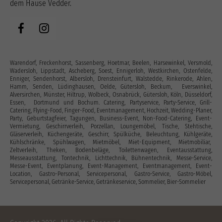
dem Hause Vedder.
Warendorf, Freckenhorst, Sassenberg, Hoetmar, Beelen, Harsewinkel, Versmold,
Wadersloh, Lippstadt, Ascheberg, Soest, Ennigerloh, Westkirchen, Ostenfelde,
Enniger, Sendenhorst, Albersloh, Drensteinfurt, Walstedde, Rinkerode, Ahlen,
Hamm, Senden, Lüdinghausen, Oelde, Gütersloh, Beckum, Everswinkel,
Alversirchen, Münster, Hiltrup, Wolbeck, Osnabrück, Gütersloh, Köln, Düsseldorf,
Essen, Dortmund und Bochum. Catering, Partyservice, Party-Service, Grill-
Catering, Flying-Food, Finger-Food, Eventmanagement, Hochzeit, Wedding-Planer,
Party, Geburtstagfeier, Tagungen, Business-Event, Non-Food-Catering, Event-
Vermietung, Geschirrverleih, Porzellan, Loungemöbel, Tische, Stehtische,
Gläserverleih, Küchengeräte, Geschirr, Spülküche, Beleuchtung, Kühlgeräte,
Kühlschränke, Spühlwagen, Mietmöbel, Miet-Equipment, Mietmobiliar,
Zeltverleih, Theken, Bodenbeläge, Toilettenwagen, Eventausstattung‎,
Messeausstattung, Tontechnik, Lichttechnik, Bühnentechnik, Messe-Service,
Messe-Event, Eventplanung, Event-Management, Eventmanagement, Event-
Location, Gastro-Personal, Servicepersonal, Gastro-Service, Gastro-Möbel,
Servicepersonal, Getränke-Service, Getränkeservice, Sommelier, Bier-Sommelier