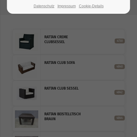
Datenschutz
Impressum
Cookie-Details
RATTAN CREME
4730
CLUBSESSEL
RATTAN CLUB SOFA
4840
RATTAN CLUB SESSEL
4842
RATTAN BEISTELLTISCH
4844
BRAUN