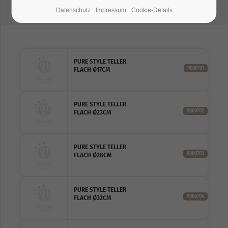
Datenschutz
Impressum
Cookie-Details
PURE STYLE TELLER
9000701
FLACH Ø17CM
PURE STYLE TELLER
9000702
FLACH Ø23CM
PURE STYLE TELLER
9000703
FLACH Ø28CM
PURE STYLE TELLER
9000704
FLACH Ø32CM