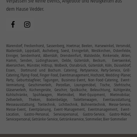
Verpassen Sie keine Events, Angebote und Neuigkeiten aus
dem Hause Vedder.
Warendorf, Freckenhorst, Sassenberg, Hoetmar, Beelen, Harsewinkel, Versmold,
Wadersloh, Lippstadt, Ascheberg, Soest, Ennigerloh, Westkirchen, Ostenfelde,
Enniger, Sendenhorst, Albersloh, Drensteinfurt, Walstedde, Rinkerode, Ahlen,
Hamm, Senden, Lüdinghausen, Oelde, Gütersloh, Beckum, Everswinkel,
Alversirchen, Münster, Hiltrup, Wolbeck, Osnabrück, Gütersloh, Köln, Düsseldorf,
Essen, Dortmund und Bochum. Catering, Partyservice, Party-Service, Grill-
Catering, Flying-Food, Finger-Food, Eventmanagement, Hochzeit, Wedding-Planer,
Party, Geburtstagfeier, Tagungen, Business-Event, Non-Food-Catering, Event-
Vermietung, Geschirrverleih, Porzellan, Loungemöbel, Tische, Stehtische,
Gläserverleih, Küchengeräte, Geschirr, Spülküche, Beleuchtung, Kühlgeräte,
Kühlschränke, Spühlwagen, Mietmöbel, Miet-Equipment, Mietmobiliar,
Zeltverleih, Theken, Bodenbeläge, Toilettenwagen, Eventausstattung‎,
Messeausstattung, Tontechnik, Lichttechnik, Bühnentechnik, Messe-Service,
Messe-Event, Eventplanung, Event-Management, Eventmanagement, Event-
Location, Gastro-Personal, Servicepersonal, Gastro-Service, Gastro-Möbel,
Servicepersonal, Getränke-Service, Getränkeservice, Sommelier, Bier-Sommelier