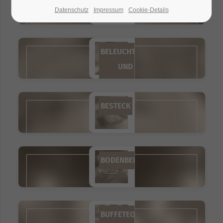
Datenschutz
Impressum
Cookie-Details
BELEUCHTUNG
UND
STEUERUNG
BESTECK
BODENBELÄGE
BUFFETEQUIPMENT