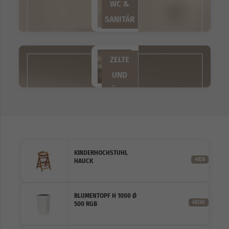
WC &
SANITÄR
ZELTE
UND
HÜTTEN
KINDERHOCHSTUHL
4828
HAUCK
BLUMENTOPF H 1000 Ø
40265
500 RGB