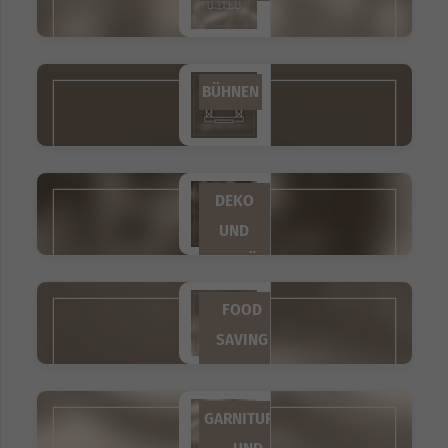
BÜHNEN
DEKO
UND
ZUBEHÖR
FOOD
SAVING
EQUIPMENT
GARNITUREN