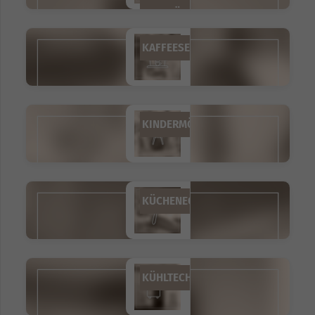
ZUBEHÖR
KAFFEESERVICE
KINDERMÖBEL
KÜCHENEQUIPMENT
KÜHLTECHNIK