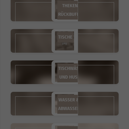
THEKEN &
RÜCKBUFFETS
TISCHE
TISCHWÄSCHE
UND HUSSEN
WASSER &
ABWASSER