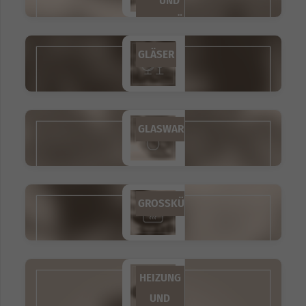
UND
KLAPPMÖBEL
GLÄSER
GLASWAREN
GROSSKÜCHENTECHNIK
HEIZUNG
UND