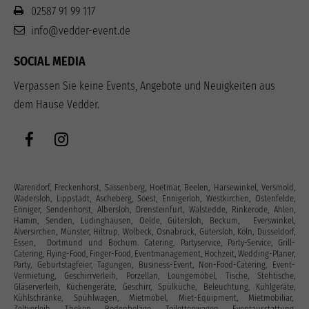
02587 91 99 117
info@vedder-event.de
SOCIAL MEDIA
Verpassen Sie keine Events, Angebote und Neuigkeiten aus
dem Hause Vedder.
Warendorf, Freckenhorst, Sassenberg, Hoetmar, Beelen, Harsewinkel, Versmold,
Wadersloh, Lippstadt, Ascheberg, Soest, Ennigerloh, Westkirchen, Ostenfelde,
Enniger, Sendenhorst, Albersloh, Drensteinfurt, Walstedde, Rinkerode, Ahlen,
Hamm, Senden, Lüdinghausen, Oelde, Gütersloh, Beckum, Everswinkel,
Alversirchen, Münster, Hiltrup, Wolbeck, Osnabrück, Gütersloh, Köln, Düsseldorf,
Essen, Dortmund und Bochum. Catering, Partyservice, Party-Service, Grill-
Catering, Flying-Food, Finger-Food, Eventmanagement, Hochzeit, Wedding-Planer,
Party, Geburtstagfeier, Tagungen, Business-Event, Non-Food-Catering, Event-
Vermietung, Geschirrverleih, Porzellan, Loungemöbel, Tische, Stehtische,
Gläserverleih, Küchengeräte, Geschirr, Spülküche, Beleuchtung, Kühlgeräte,
Kühlschränke, Spühlwagen, Mietmöbel, Miet-Equipment, Mietmobiliar,
Zeltverleih, Theken, Bodenbeläge, Toilettenwagen, Eventausstattung‎,