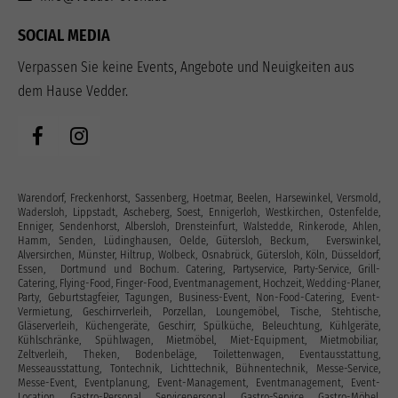
SOCIAL MEDIA
Verpassen Sie keine Events, Angebote und Neuigkeiten aus
dem Hause Vedder.
Warendorf, Freckenhorst, Sassenberg, Hoetmar, Beelen, Harsewinkel, Versmold,
Wadersloh, Lippstadt, Ascheberg, Soest, Ennigerloh, Westkirchen, Ostenfelde,
Enniger, Sendenhorst, Albersloh, Drensteinfurt, Walstedde, Rinkerode, Ahlen,
Hamm, Senden, Lüdinghausen, Oelde, Gütersloh, Beckum, Everswinkel,
Alversirchen, Münster, Hiltrup, Wolbeck, Osnabrück, Gütersloh, Köln, Düsseldorf,
Essen, Dortmund und Bochum. Catering, Partyservice, Party-Service, Grill-
Catering, Flying-Food, Finger-Food, Eventmanagement, Hochzeit, Wedding-Planer,
Party, Geburtstagfeier, Tagungen, Business-Event, Non-Food-Catering, Event-
Vermietung, Geschirrverleih, Porzellan, Loungemöbel, Tische, Stehtische,
Gläserverleih, Küchengeräte, Geschirr, Spülküche, Beleuchtung, Kühlgeräte,
Kühlschränke, Spühlwagen, Mietmöbel, Miet-Equipment, Mietmobiliar,
Zeltverleih, Theken, Bodenbeläge, Toilettenwagen, Eventausstattung‎,
Messeausstattung, Tontechnik, Lichttechnik, Bühnentechnik, Messe-Service,
Messe-Event, Eventplanung, Event-Management, Eventmanagement, Event-
Location, Gastro-Personal, Servicepersonal, Gastro-Service, Gastro-Möbel,